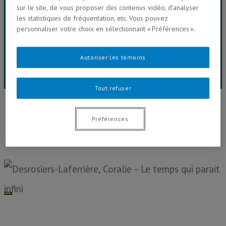
sur le site, de vous proposer des contenus vidéo, d’analyser
les statistiques de fréquentation, etc. Vous pouvez
Vidéos & Balados
personnaliser votre choix en sélectionnant « Préférences ».
Salle de presse
Autoriser les témoins
Contactez-nous
Tout refuser
24h (dé)connecté
Préférences
Plus de 100 personnes étudiant à la Faculté de
communication de l'UQAM se sont (dé)connecté.e.s
des médias électroniques et réseaux
socionumériques et racontent ici leur expérience...