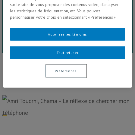
sur le site, de vous proposer des contenus vidéo, d’analyser
les statistiques de fréquentation, etc. Vous pouvez
Vidéos & Balados
personnaliser votre choix en sélectionnant « Préférences ».
Salle de presse
Autoriser les témoins
Contactez-nous
Tout refuser
24h (dé)connecté
Préférences
Plus de 100 personnes étudiant à la Faculté de
communication de l'UQAM se sont (dé)connecté.e.s
des médias électroniques et réseaux
socionumériques et racontent ici leur expérience...