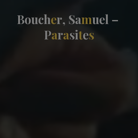
B
o
u
c
h
e
r
,
S
a
m
u
e
l
–
P
a
r
a
s
i
t
e
s