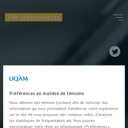
Aller
au
24h (dé)connecté
contenu
Préférences en matière de témoins
Nous utilisons des témoins (cookies) afin de collecter des
informations qui nous permettent d’améliorer votre expérience
sur le site, de vous proposer des contenus vidéo, d’analyser
les statistiques de fréquentation, etc. Vous pouvez
personnaliser votre choix en sélectionnant « Préférences ».