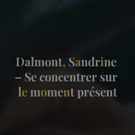
D
a
l
m
o
n
t
,
S
a
n
d
r
i
n
e
–
S
e
c
o
n
c
e
n
t
r
e
r
s
u
r
l
e
m
o
m
e
n
t
p
r
é
s
e
n
t