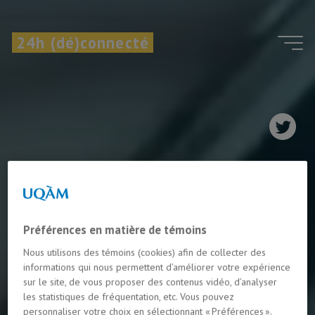
Aller
au
24h (dé)connecté
contenu
Préférences en matière de témoins
Nous utilisons des témoins (cookies) afin de collecter des
informations qui nous permettent d’améliorer votre expérience
sur le site, de vous proposer des contenus vidéo, d’analyser
les statistiques de fréquentation, etc. Vous pouvez
personnaliser votre choix en sélectionnant « Préférences ».