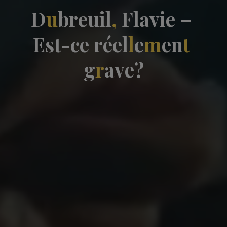
D
u
b
r
e
u
i
l
,
F
l
a
v
i
e
–
E
s
t
-
c
e
r
é
e
l
l
e
m
e
n
t
g
r
a
v
e
?