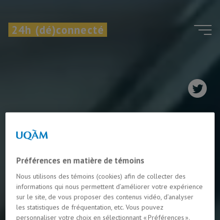
Aller
au
24h (dé)connecté
contenu
Préférences en matière de témoins
Nous utilisons des témoins (cookies) afin de collecter des
informations qui nous permettent d’améliorer votre expérience
sur le site, de vous proposer des contenus vidéo, d’analyser
les statistiques de fréquentation, etc. Vous pouvez
personnaliser votre choix en sélectionnant « Préférences ».