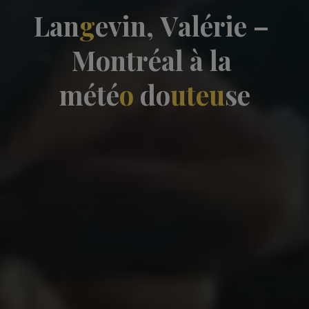
L
a
n
g
e
v
i
n
,
V
a
l
é
r
i
e
–
M
o
n
t
r
é
a
l
à
l
a
m
é
t
é
o
d
o
u
t
e
u
s
e