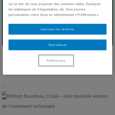
sur le site, de vous proposer des contenus vidéo, d’analyser
les statistiques de fréquentation, etc. Vous pouvez
Vidéos & Balados
personnaliser votre choix en sélectionnant « Préférences ».
Salle de presse
Autoriser les témoins
Contactez-nous
Tout refuser
24h (dé)connecté
Préférences
Plus de 100 personnes étudiant à la Faculté de
communication de l'UQAM se sont (dé)connecté.e.s
des médias électroniques et réseaux
socionumériques et racontent ici leur expérience...