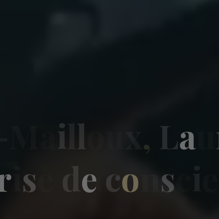
-
M
a
i
l
l
o
u
x
,
L
a
u
r
i
s
e
d
e
c
o
n
s
c
i
e