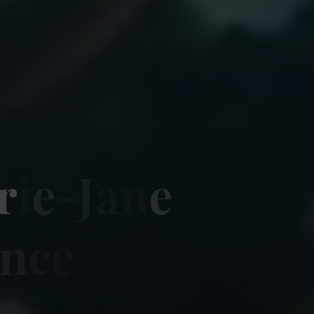
r
i
e
-
J
a
n
e
n
c
e