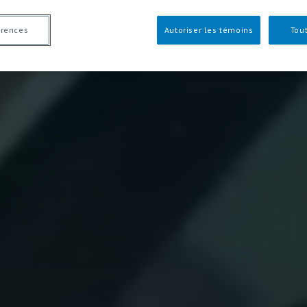
érences
Autoriser les témoins
Tout