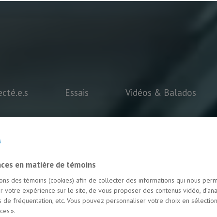
cté.e.s
Essais
Vidéos & Balados
nces en matière de témoins
sons des témoins (cookies) afin de collecter des informations qui nous per
r votre expérience sur le site, de vous proposer des contenus vidéo, d’ana
es de fréquentation, etc. Vous pouvez personnaliser votre choix en sélectio
ces ».