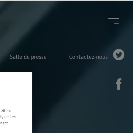
Salle de presse
Contactez-nous
mettent
lyser les
nnant