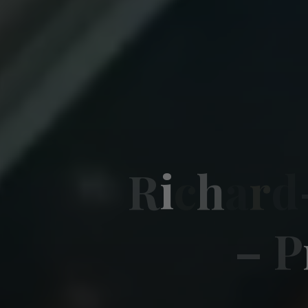
R
i
c
h
a
r
d
–
P