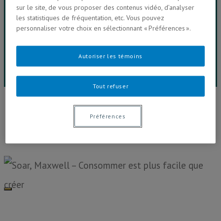
sur le site, de vous proposer des contenus vidéo, d’analyser
les statistiques de fréquentation, etc. Vous pouvez
Vidéos & Balados
personnaliser votre choix en sélectionnant « Préférences ».
Salle de presse
Autoriser les témoins
Contactez-nous
Tout refuser
24h (dé)connecté
Préférences
Plus de 100 personnes étudiant à la Faculté de
communication de l'UQAM se sont (dé)connecté.e.s
des médias électroniques et réseaux
socionumériques et racontent ici leur expérience...